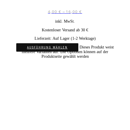
4,00
€
16,00
€
–
inkl. MwSt.
Kostenloser Versand ab 30 €
Lieferzeit:
Auf Lager (1-2 Werktage)
Dieses Produkt weist
AUSFÜHRUNG WÄHLEN
mehrere Varianten auf. Die Optionen können auf der
Produktseite gewählt werden