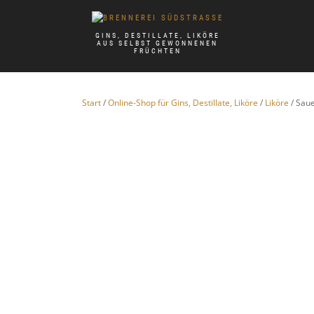
GINS, DESTILLATE, LIKÖRE
AUS SELBST GEWONNENEN
FRÜCHTEN
Start
/
Online-Shop für Gins, Destillate, Liköre
/
Liköre
/ Saue