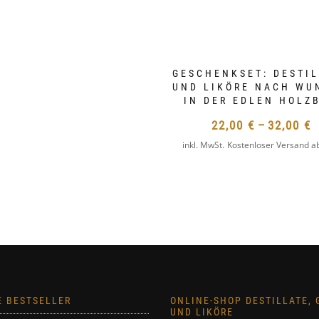
VARIANTEN
AUF.
DIE
OPTIONEN
GESCHENKSET: DESTI
KÖNNEN
UND LIKÖRE NACH WU
IN DER EDLEN HOLZ
AUF
DER
22,00
€
–
32,00
€
ITE
PRODUKTSEITE
inkl. MwSt.
Kostenloser Versand a
GEWÄHLT
WERDEN
E BESTSELLER
ONLINE-SHOP DESTILLATE, 
UND LIKÖRE