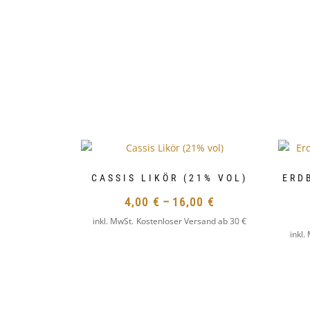
CASSIS LIKÖR (21% VOL)
ERD
4,00
€
–
16,00
€
inkl. MwSt.
Kostenloser Versand ab 30 €
DIESES
inkl.
PRODUKT
WEIST
MEHRERE
VARIANTE