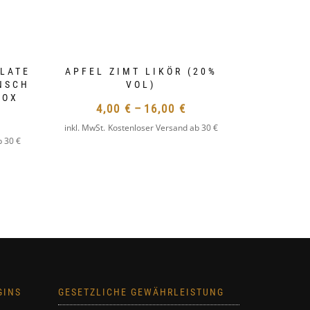
LLATE
APFEL ZIMT LIKÖR (20%
NSCH
VOL)
BOX
4,00
€
–
16,00
€
inkl. MwSt.
Kostenloser Versand ab 30 €
DIESES
b 30 €
DIESES
PRODUKT
PRODUKT
WEIST
WEIST
MEHRERE
MEHRERE
VARIANTEN
VARIANTEN
AUF.
AUF.
DIE
DIE
OPTIONEN
OPTIONEN
KÖNNEN
GINS
GESETZLICHE GEWÄHRLEISTUNG
KÖNNEN
AUF