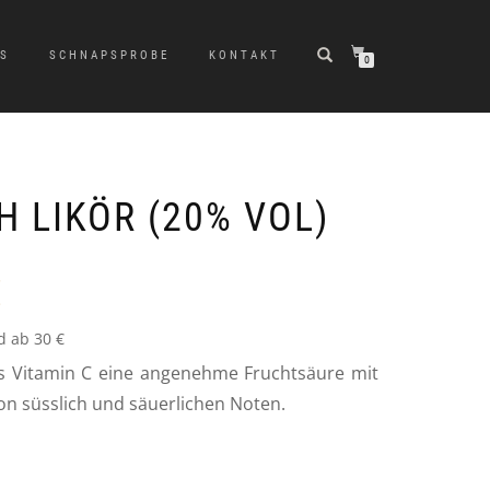
LS
SCHNAPSPROBE
KONTAKT
0
 LIKÖR (20% VOL)
€
d ab 30 €
hes Vitamin C eine angenehme Fruchtsäure mit
von süsslich und säuerlichen Noten.