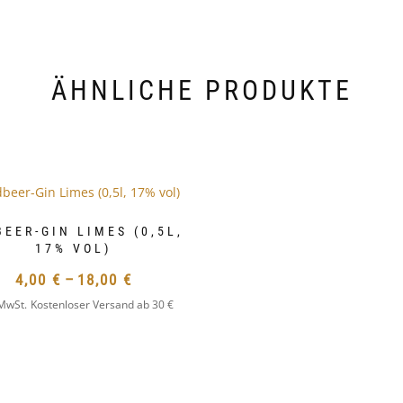
ÄHNLICHE PRODUKTE
BEER-GIN LIMES (0,5L,
17% VOL)
4,00
€
–
18,00
€
 MwSt.
Kostenloser Versand ab 30 €
DIESES
PRODUKT
WEIST
MEHRERE
N