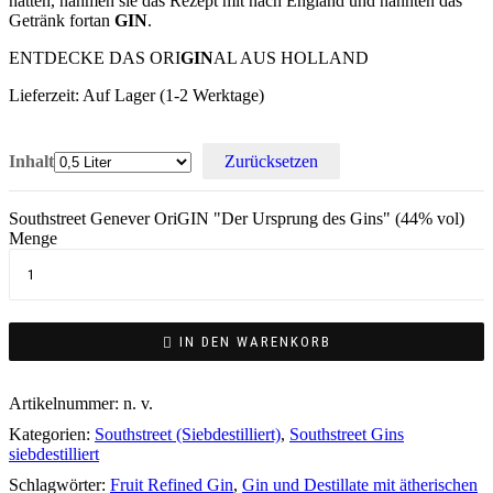
hatten, nahmen sie das Rezept mit nach England und nannten das
Getränk fortan
GIN
.
ENTDECKE DAS ORI
GIN
AL AUS HOLLAND
Lieferzeit:
Auf Lager (1-2 Werktage)
Inhalt
Zurücksetzen
Southstreet Genever OriGIN "Der Ursprung des Gins" (44% vol)
Menge
IN DEN WARENKORB
Artikelnummer:
n. v.
Kategorien:
Southstreet (Siebdestilliert)
,
Southstreet Gins
siebdestilliert
Schlagwörter:
Fruit Refined Gin
,
Gin und Destillate mit ätherischen