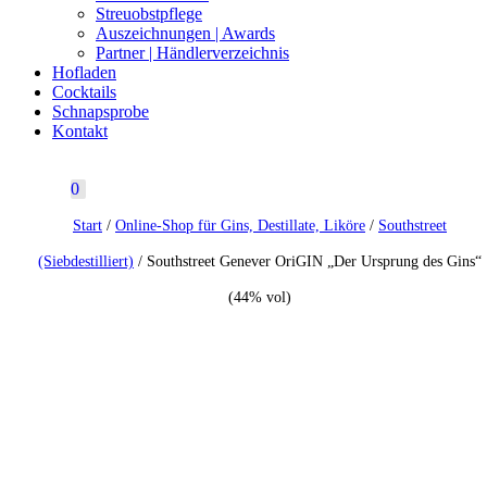
Streuobstpflege
Auszeichnungen | Awards
Partner | Händlerverzeichnis
Hofladen
Cocktails
Schnapsprobe
Kontakt
0
Start
/
Online-Shop für Gins, Destillate, Liköre
/
Southstreet
(Siebdestilliert)
/ Southstreet Genever OriGIN „Der Ursprung des Gins“
(44% vol)