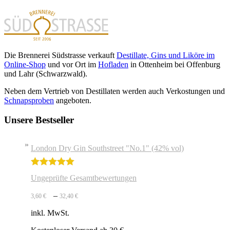
Die Brennerei Südstrasse verkauft
Destillate, Gins und Liköre im
Online-Shop
und vor Ort im
Hofladen
in Ottenheim bei Offenburg
und Lahr (Schwarzwald).
Neben dem Vertrieb von Destillaten werden auch Verkostungen und
Schnapsproben
angeboten.
Unsere Bestseller
London Dry Gin Southstreet "No.1" (42% vol)
Bewertet mit
Ungeprüfte Gesamtbewertungen
5.00
von 5
–
3,60
€
32,40
€
inkl. MwSt.