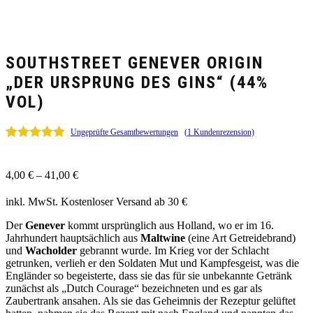
SOUTHSTREET GENEVER ORIGIN
„DER URSPRUNG DES GINS“ (44%
VOL)
Ungeprüfte Gesamtbewertungen
(
1
Kundenrezension)
Bewertet mit
1
5.00
von 5,
basierend
4,00
€
–
41,00
€
auf
Kundenbewertung
inkl. MwSt.
Kostenloser Versand ab 30 €
Der
Genever
kommt ursprünglich aus Holland, wo er im 16.
Jahrhundert hauptsächlich aus
Maltwine
(eine Art Getreidebrand)
und
Wacholder
gebrannt wurde. Im Krieg vor der Schlacht
getrunken, verlieh er den Soldaten Mut und Kampfesgeist, was die
Engländer so begeisterte, dass sie das für sie unbekannte Getränk
zunächst als „Dutch Courage“ bezeichneten und es gar als
Zaubertrank ansahen. Als sie das Geheimnis der Rezeptur gelüftet