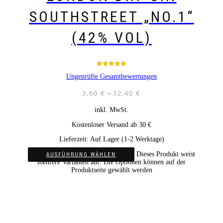
SOUTHSTREET „NO.1“
(42% VOL)
Bewertet mit
Ungeprüfte Gesamtbewertungen
5.00
von 5
3,60
€
32,40
€
–
inkl. MwSt.
Kostenloser Versand ab 30 €
Lieferzeit:
Auf Lager (1-2 Werktage)
Dieses Produkt weist
AUSFÜHRUNG WÄHLEN
mehrere Varianten auf. Die Optionen können auf der
Produktseite gewählt werden