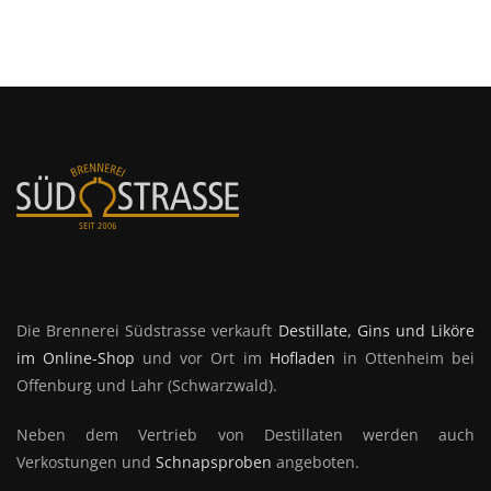
DIE
OPTIONEN
OPTIONEN
KÖNNEN
KÖNNEN
AUF
AUF
DER
DER
PRODUKTSEIT
Die Brennerei Südstrasse verkauft
Destillate, Gins und Liköre
PRODUKTSEITE
GEWÄHLT
im Online-Shop
und vor Ort im
Hofladen
in Ottenheim bei
GEWÄHLT
WERDEN
Offenburg und Lahr (Schwarzwald).
WERDEN
Neben dem Vertrieb von Destillaten werden auch
Verkostungen und
Schnapsproben
angeboten.
UNSERE BESTSELLER
London Dry Gin Southstreet "No.1" (42%
vol)