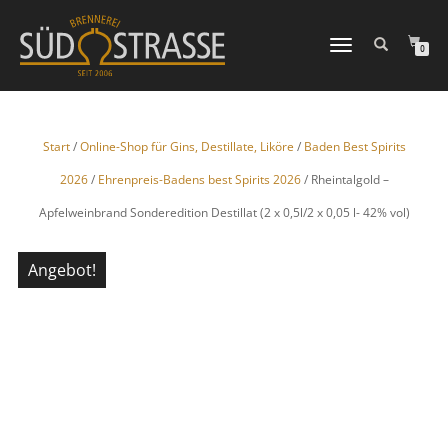
NAVIGATION
0
UMSCHALTEN
Start
/
Online-Shop für Gins, Destillate, Liköre
/
Baden Best Spirits
2026
/
Ehrenpreis-Badens best Spirits 2026
/ Rheintalgold –
Apfelweinbrand Sonderedition Destillat (2 x 0,5l/2 x 0,05 l- 42% vol)
Angebot!