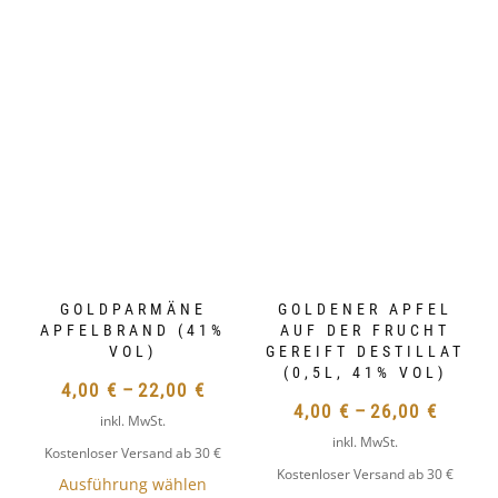
GOLDPARMÄNE
APFELBRAND (41%
GOLDENER APFEL
VOL)
AUF DER FRUCHT
GEREIFT DESTILLAT
4,00
€
–
22,00
€
(0,5L, 41% VOL)
inkl. MwSt.
4,00
€
–
26,00
€
Kostenloser Versand ab 30 €
inkl. MwSt.
Ausführung wählen
DIESES
Kostenloser Versand ab 30 €
PRODUKT
DIESES
WEIST
PRODUKT
MEHRERE
WEIST
VARIANTEN
MEHRERE
AUF.
VARIANTEN
DIE
AUF.