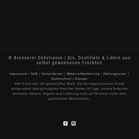
© Brennerei Südstrasse | Gin, Destillate & Liköre aus
selbst gewonnenen Früchten
Impressum
|
AGB
|
Versandarten
|
Widerrufsbelehrung
|
Zahlungsarten
|
Datenschutz
|
Kontakt
Alle Preise inkl. der gesetzlichen MwSt. Die durchgestrichenen Preise
entsprechen dem günstigsten Preis der letzten 30 Tage. Unsere Produkte
enthalten Alkohol. Abgabe und Lieferung nicht an Personen unter dem
gesetzlichen Mindestalter.
Vertrag widerrufen