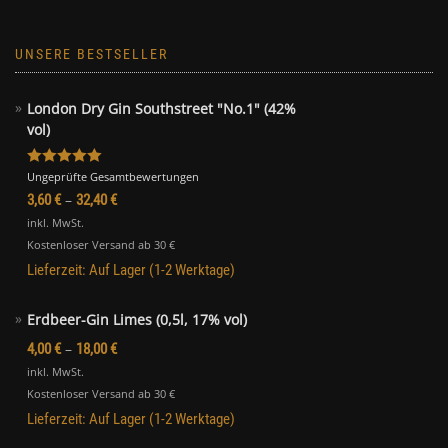
Bewertet mit
Ungeprüfte Gesamtbewertungen
5.00
von 5
–
3,60
€
32,40
€
inkl. MwSt.
Kostenloser Versand ab 30 €
Lieferzeit:
Auf Lager (1-2 Werktage)
Erdbeer-Gin Limes (0,5l, 17% vol)
–
4,00
€
18,00
€
inkl. MwSt.
Kostenloser Versand ab 30 €
Lieferzeit:
Auf Lager (1-2 Werktage)
Sauerkirsch Likör (20% vol)
–
4,00
€
16,00
€
inkl. MwSt.
Kostenloser Versand ab 30 €
Lieferzeit:
Auf Lager (1-2 Werktage)