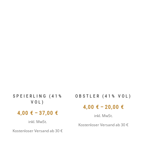
OPTIONEN
DIE
KÖNNEN
OPTIONEN
AUF
KÖNNEN
DER
AUF
PRODUKTSEITE
DER
SPEIERLING (41%
OBSTLER (41% VOL)
GEWÄHLT
PRODUKTSEIT
VOL)
WERDEN
4,00
€
–
20,00
€
GEWÄHLT
4,00
€
–
37,00
€
inkl. MwSt.
WERDEN
inkl. MwSt.
Kostenloser Versand ab 30 €
Kostenloser Versand ab 30 €
DIESES
DIESES
PRODUKT
PRODUKT
WEIST
WEIST
MEHRERE
MEHRERE
VARIANTEN
VARIANTEN
AUF.
AUF.
DIE