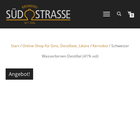
NAVIGATION
0
UMSCHALTEN
Start
/
Online-Shop für Gins, Destillate, Liköre
/
Kernobst
/ Schweizer
Wasserbirnen Destillat (41% vol)
Angebot!