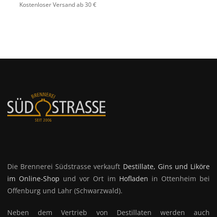
AUF.
OPTIONEN
DIE
KÖNNEN
OPTIONEN
AUF
KÖNNEN
DER
AUF
PRODUKTSEIT
DER
GEWÄHLT
Die Brennerei Südstrasse verkauft
Destillate, Gins und Liköre
PRODUKTSEITE
WERDEN
im Online-Shop
und vor Ort im
Hofladen
in Ottenheim bei
GEWÄHLT
Offenburg und Lahr (Schwarzwald).
WERDEN
Neben dem Vertrieb von Destillaten werden auch
Verkostungen und
Schnapsproben
angeboten.
UNSERE BESTSELLER
London Dry Gin Southstreet "No.1" (42%
vol)