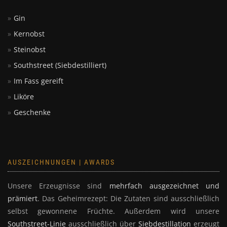
Liköre
Geschenke
AUSZEICHNUNGEN | AWARDS
Unsere Erzeugnisse sind
mehrfach ausgezeichnet und
prämiert
. Das Geheimrezept: Die Zutaten sind ausschließlich
selbst gewonnene Früchte. Außerdem wird unsere
Southstreet-Linie
ausschließlich über
Siebdestillation
erzeugt
- hierbei werden die ätherischen Öle beim
Brennvorgang
herausgelöst und für das Erzeugnis gewonnen.
Mehr zu unseren Auszeichnungen