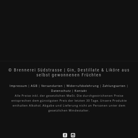
© Brennerei Südstrasse | Gin, Destillate & Liköre aus
selbst gewonnenen Früchten
Impressum
|
AGB
|
Versandarten
|
Widerrufsbelehrung
|
Zahlungsarten
|
Datenschutz
|
Kontakt
Alle Preise inkl. der gesetzlichen MwSt. Die durchgestrichenen Preise
entsprechen dem günstigsten Preis der letzten 30 Tage. Unsere Produkte
enthalten Alkohol. Abgabe und Lieferung nicht an Personen unter dem
gesetzlichen Mindestalter.
Vertrag widerrufen