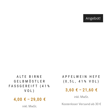
PRODUKT
DIESES
WEIST
PRODUKT
MEHRERE
WEIST
Angebot!
VARIANTEN
MEHRERE
AUF.
VARIANTEN
ALTE BIRNE
APFELWEIN HEFE
DIE
GELBMÖSTLER
(0,5L, 41% VOL)
AUF.
FASSGEREIFT (41%
OPTIONEN
DIE
3,60
€
–
21,60
€
VOL)
KÖNNEN
OPTIONEN
inkl. MwSt.
4,00
€
–
29,00
€
AUF
KÖNNEN
Kostenloser Versand ab 30 €
inkl. MwSt.
DER
AUF
DIESES
Kostenloser Versand ab 30 €
PRODUKTSEIT
DER
PRODUKT
DIESES
GEWÄHLT
PRODUKTSEITE
WEIST
PRODUKT
WERDEN
GEWÄHLT
MEHRERE
WEIST
WERDEN
VARIANTEN
MEHRERE
AUF.
VARIANTEN
DIE