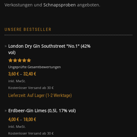
Bewertet mit
Ungeprüfte Gesamtbewertungen
5.00
von 5
–
3,60
€
32,40
€
inkl. MwSt.
Kostenloser Versand ab 30 €
Lieferzeit:
Auf Lager (1-2 Werktage)
Erdbeer-Gin Limes (0,5l, 17% vol)
–
4,00
€
18,00
€
inkl. MwSt.
Kostenloser Versand ab 30 €
Lieferzeit:
Auf Lager (1-2 Werktage)
Sauerkirsch Likör (20% vol)
–
4,00
€
16,00
€
inkl. MwSt.
Kostenloser Versand ab 30 €
Lieferzeit:
Auf Lager (1-2 Werktage)